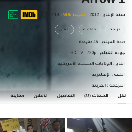
Arrow 1
7.6
سنة الإنتاج : 2012
تقييم IMDb
10 /
جريمة
مغامرة
اكشن
مدة الفيلم :
45 دقيقة
جودة الفيلم :
HD-TV - 720p
انتاج :
الولايات المتحدة الأمريكية
اللغة :
الإنجليزية
الترجمة :
العربية
الكل
الحلقات
التفاصيل
الاعلان
معاينة
ا
(23)