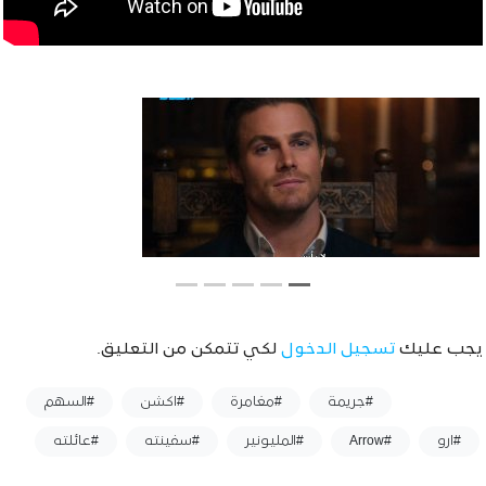
يجب عليك
تسجيل الدخول
لكي تتمكن من التعليق.
وسوم :
#جريمة
#مغامرة
#اكشن
#السهم
#ارو
#Arrow
#المليونير
#سفينته
#عائلته