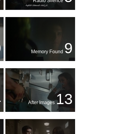
Radio Silence
0
9
Memory Found
4
13
After Images