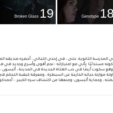
19
1
Broken Glass
Genotype
لمدرسة الثانوية. حتى ، في إحدى الليالي ، أحضره صديقه المف
ه مستذئبًا يأتي مع امتيازاته - نجم أقوى وأسرع وجديد في فري
قع سكوت أيضًا في حب الفتاة الجديدة في المدينة ، أليسون ، 
 موازنة حياته الخارجة عن السيطرة ، ومعرفة كيفية التحكم في 
ضته ، وحماية أليسون- ومنعها من اكتشاف سره الكبير. - أحمدكو