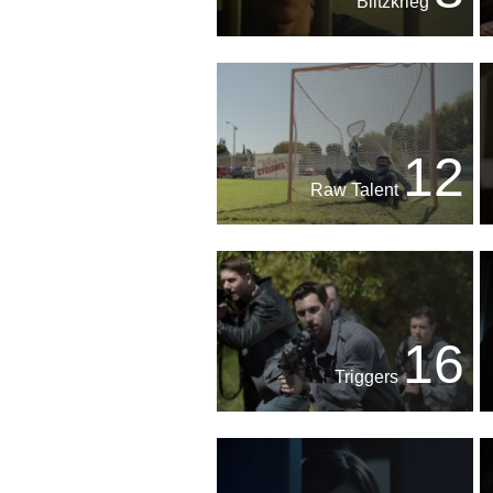
Blitzkrieg
12
Raw Talent
16
Triggers