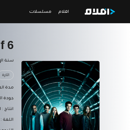
افلام
مسلسلات
f 6
سنة الإنتا
اثارة
مدة الف
جودة ال
انتاج :
ا
اللغة :