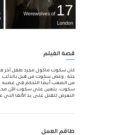
17
8
Werewolves of
London
قصة الفيلم
كان سكوت ماكول مجرد طفل آخر في ا
جثة ، وعض سكوت من قبل بالذئب. كون
من الصعب أيضًا التحكم في غضبه. و
سكوت. يتعين على سكوت الآن محاولة
التعرض للقتل على يد الألفا التي ع
طاقم العمل