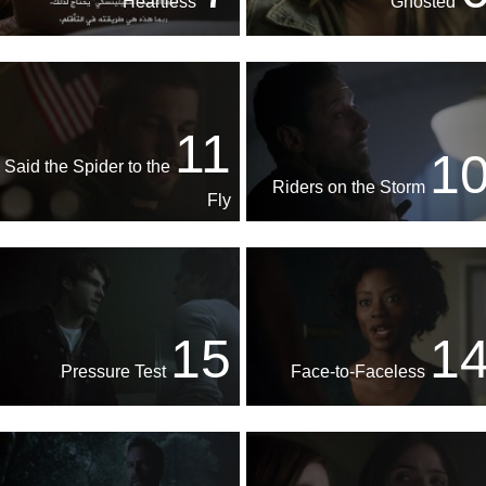
Heartless
Ghosted
11
1
Said the Spider to the
Riders on the Storm
Fly
15
1
Pressure Test
Face-to-Faceless