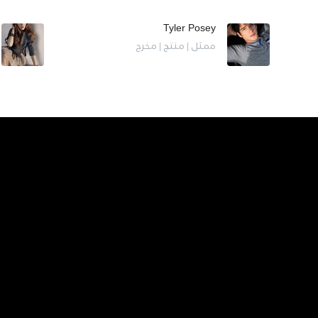
Tyler Posey
ممثل | منتج | مخرج