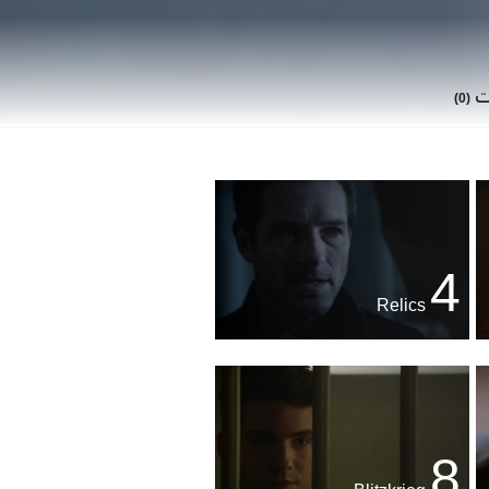
ات
(0)
4
Relics
8