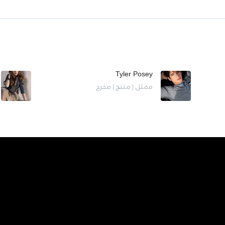
Tyler Posey
ممثل | منتج | مخرج