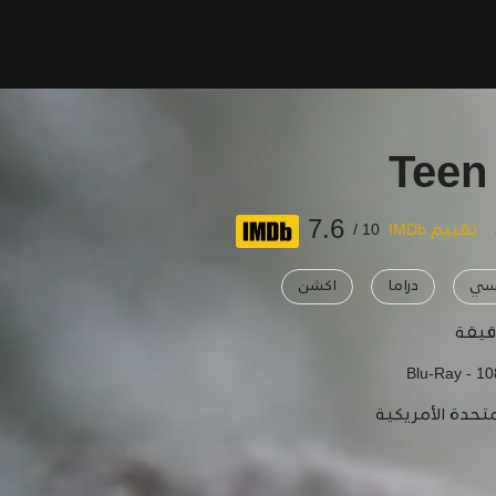
Teen
7.6
تقييم IMDb
10 /
سي
دراما
اكشن
Blu-Ray - 1
متحدة الأمريكية