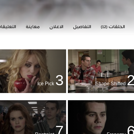
الحلقات
التفاصيل
الاعلان
معاينة
التعليق
(12)
3
Ice Pick
Shape Shifted
7