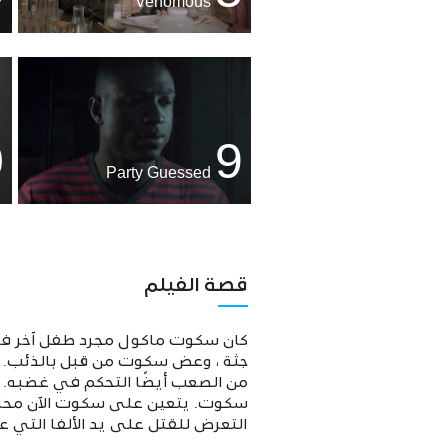
Venomous
0
9
Party Guessed
قصة الفيلم
كان سكوت ماكول مجرد طفل آخر في ا
جثة ، وعض سكوت من قبل بالذئب. كون
من الصعب أيضًا التحكم في غضبه. و
سكوت. يتعين على سكوت الآن محاولة
التعرض للقتل على يد الألفا التي ع