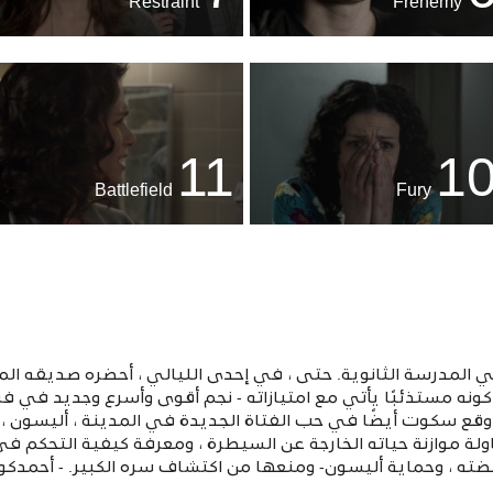
Restraint
Frenemy
11
1
Battlefield
Fury
لمدرسة الثانوية. حتى ، في إحدى الليالي ، أحضره صديقه المف
ه مستذئبًا يأتي مع امتيازاته - نجم أقوى وأسرع وجديد في فري
قع سكوت أيضًا في حب الفتاة الجديدة في المدينة ، أليسون ، 
 موازنة حياته الخارجة عن السيطرة ، ومعرفة كيفية التحكم في 
ضته ، وحماية أليسون- ومنعها من اكتشاف سره الكبير. - أحمدكو