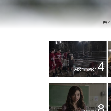
ات
(0)
4
Abomination
8