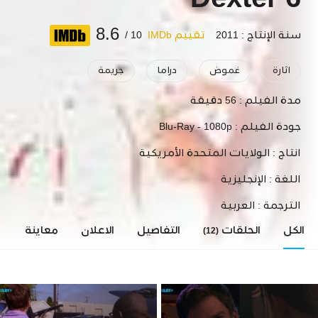
Dexter 6
8.6
سنة الإنتاج : 2011
تقييم IMDb
10 /
اثارة
غموض
دراما
جريمة
مدة الفيلم :
56 دقيقة
جودة الفيلم :
Blu-Ray - 1080p
انتاج :
الولايات المتحدة الأمريكية
اللغة :
الإنجليزية
الترجمة :
العربية
الكل
الحلقات
التفاصيل
الاعلان
معاينة
ا
(12)