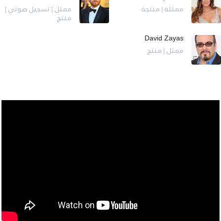
ممثلة | منتجة
ممثل | تسجيل صوتي |
منتج
David Zayas
ممثل | منتج