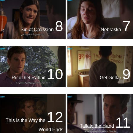
8
7
Sin of Omission
Nebraska
10
9
Ricochet Rabbit
Get Gellar
12
11
This Is the Way the
Talk to the Hand
World Ends