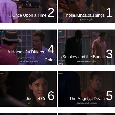
2
1
Once Upon a Time...
Those Kinds of Things
4
3
A Horse of a Different
Smokey and the Bandit
Color
6
5
Just Let Go
The Angel of Death