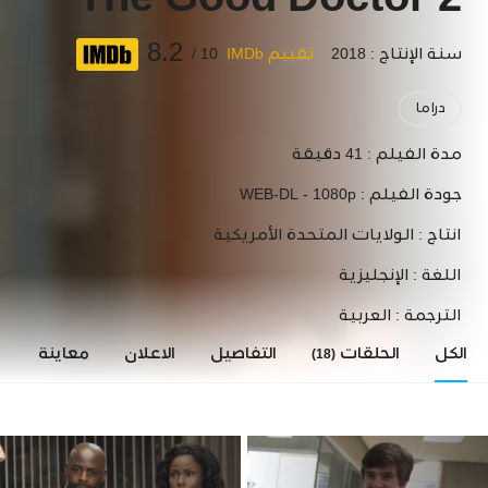
The Good Doctor 2
8.2
سنة الإنتاج : 2018
تقييم IMDb
10 /
دراما
مدة الفيلم :
41 دقيقة
جودة الفيلم :
WEB-DL - 1080p
انتاج :
الولايات المتحدة الأمريكية
اللغة :
الإنجليزية
الترجمة :
العربية
الكل
الحلقات
التفاصيل
الاعلان
معاينة
ا
(18)