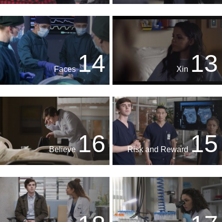
14
13
Faces
Xin
16
15
Believe
Risk and Reward