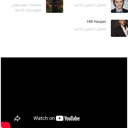
ممثل | منتج | كاتب
ممثلة | موسيقى
تصويرية | كاتبة
Hill Harper
ممثل | منتج | كاتب