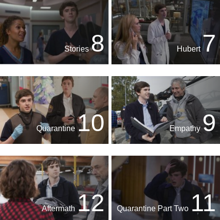
8
7
Stories
Hubert
10
9
Quarantine
Empathy
12
11
Aftermath
Quarantine Part Two