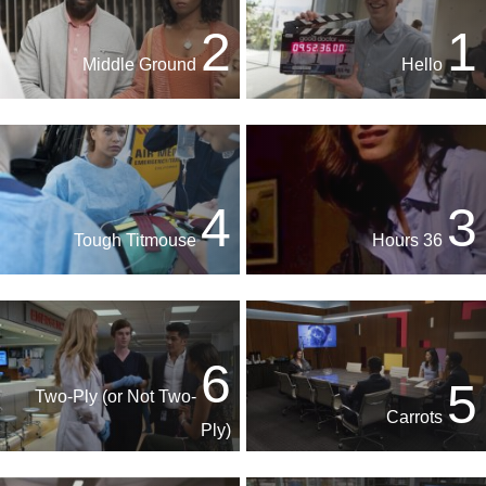
2
1
Middle Ground
Hello
4
3
Tough Titmouse
36 Hours
6
5
Two-Ply (or Not Two-
Carrots
Ply)