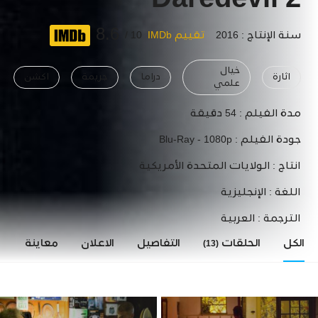
Daredevil 2
8.6
سنة الإنتاج : 2016
تقييم IMDb
10 /
خيال
اثارة
دراما
جريمة
اكشن
علمي
مدة الفيلم :
54 دقيقة
جودة الفيلم :
Blu-Ray - 1080p
انتاج :
الولايات المتحدة الأمريكية
اللغة :
الإنجليزية
الترجمة :
العربية
الكل
الحلقات
التفاصيل
الاعلان
معاينة
ا
(13)