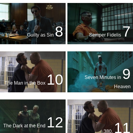
8
7
Guilty as Sin
Semper Fidelis
9
10
Seven Minutes in
The Man in the Box
Heaven
12
11
The Dark at the End
.380