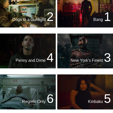
2
1
Dogs to a Gunfight
Bang
4
3
Penny and Dime
New York's Finest
6
5
Regrets Only
Kinbaku