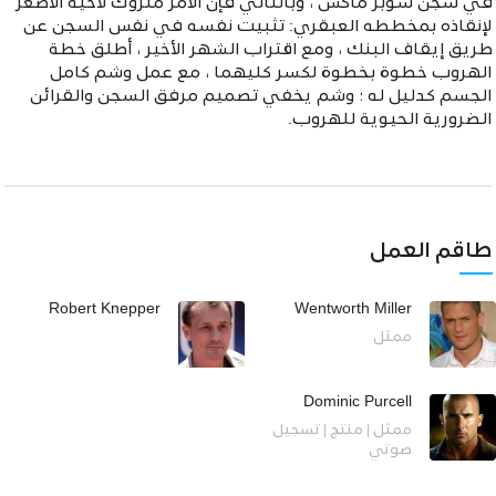
في سجن سوبر ماكس ، وبالتالي فإن الأمر متروك لأخيه الأصغر
لإنقاذه بمخططه العبقري: تثبيت نفسه في نفس السجن عن
طريق إيقاف البنك ، ومع اقتراب الشهر الأخير ، أطلق خطة
الهروب خطوة بخطوة لكسر كليهما ، مع عمل وشم كامل
الجسم كدليل له ؛ وشم يخفي تصميم مرفق السجن والقرائن
الضرورية الحيوية للهروب.
طاقم العمل
Robert Knepper
Wentworth Miller
ممثل
Dominic Purcell
ممثل | منتج | تسجيل
صوتي