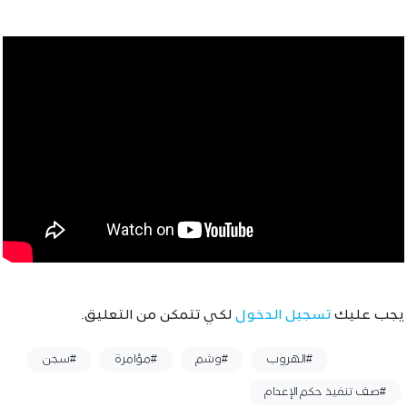
يجب عليك
تسجيل الدخول
لكي تتمكن من التعليق.
وسوم :
#الهروب
#وشم
#مؤامرة
#سجن
#صف تنفيذ حكم الإعدام