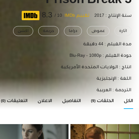
Prison Break 5
8.3
سنة الإنتاج : 2017
تقييم IMDb
10 /
اثارة
غموض
دراما
جريمة
اكشن
مدة الفيلم :
44 دقيقة
جودة الفيلم :
Blu-Ray - 1080p
انتاج :
الولايات المتحدة الأمريكية
اللغة :
الإنجليزية
الترجمة :
العربية
الكل
الحلقات
التفاصيل
الاعلان
التعليقات
(0)
(9)