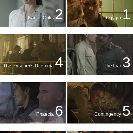
2
1
Kaniel Outis
Ogygia
4
3
The Prisoner's Dilemma
The Liar
6
5
Phaecia
Contingency