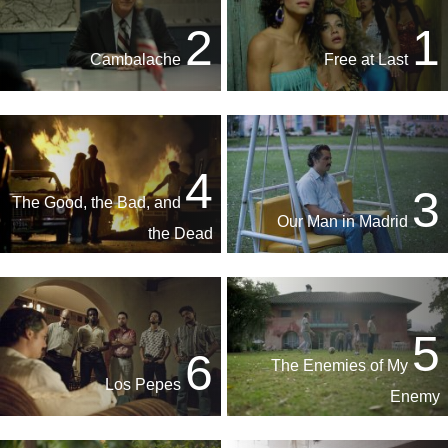
2
1
Cambalache
Free at Last
4
3
The Good, the Bad, and
Our Man in Madrid
the Dead
5
6
The Enemies of My
Los Pepes
Enemy