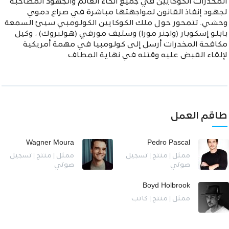
المخدرات الكوكايين في جميع أنحاء العالم والجهود المصاحبة
لجهود إنفاذ القانون لمواجهتها مباشرة في صراع دموي
وحشي. تتمحور حول ملك الكوكايين الكولومبي سيئ السمعة
بابلو إسكوبار (واجنر مورا) وستيف مورفي (هولبروك) ، وكيل
مكافحة المخدرات أرسل إلى كولومبيا في مهمة أمريكية
لإلقاء القبض عليه وقتله في نهاية المطاف.
طاقم العمل
Wagner Moura
Pedro Pascal
ممثل | منتج | تسجيل
ممثل | منتج | تسجيل
صوتي
صوتي
Boyd Holbrook
ممثل | منتج | كاتب