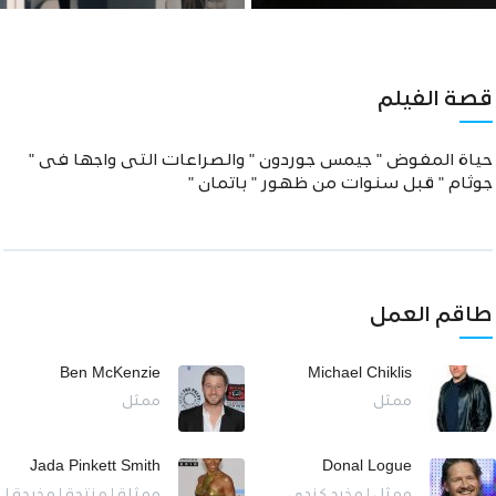
قصة الفيلم
حياة المفوض " جيمس جوردون " والصراعات التى واجها فى "
جوثام " قبل سنوات من ظهور " باتمان "
طاقم العمل
Ben McKenzie
Michael Chiklis
ممثل
ممثل
Jada Pinkett Smith
Donal Logue
ممثل | مخرج كندي
ممثلة | منتجة | مخرجة |