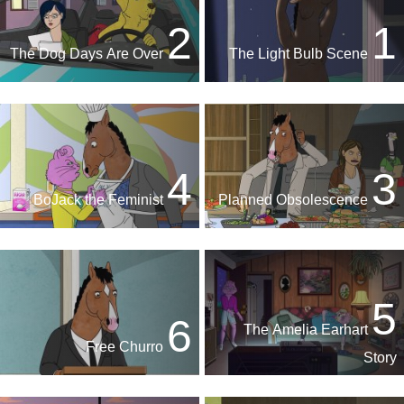
2
1
The Dog Days Are Over
The Light Bulb Scene
4
3
BoJack the Feminist
Planned Obsolescence
5
6
The Amelia Earhart
Free Churro
Story