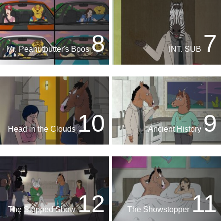
8
7
Mr. Peanutbutter's Boos
INT. SUB
10
9
Head in the Clouds
Ancient History
12
11
The Stopped Show
The Showstopper