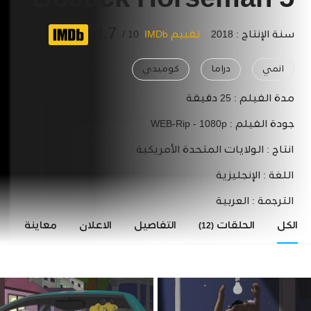
BoJack Horseman 5
8.7
سنة الإنتاج : 2018
تقييم IMDb
10 /
انمي
دراما
كوميدي
مدة الفيلم :
25 دقيقة
جودة الفيلم :
WEB-Rip - 1080p
انتاج :
الولايات المتحدة الأمريكية
اللغة :
الإنجليزية
الترجمة :
العربية
الكل
الحلقات
التفاصيل
الاعلان
معاينة
ا
(12)