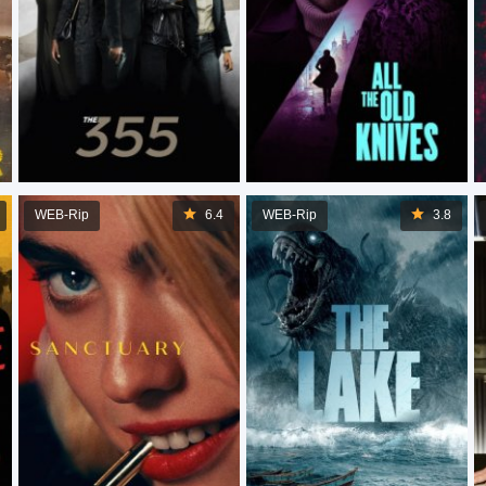
WEB-Rip
6.4
WEB-Rip
3.8