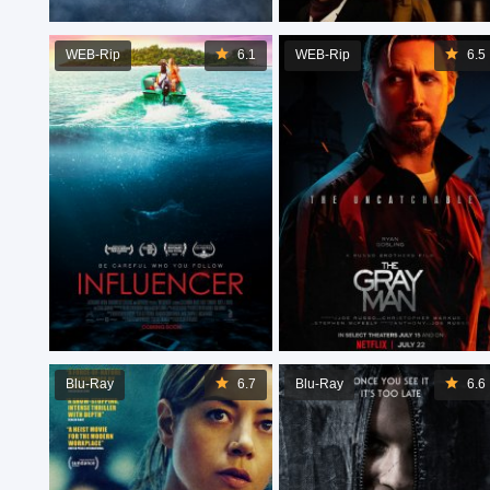
WEB-Rip
6.1
WEB-Rip
6.5
Blu-Ray
6.7
Blu-Ray
6.6