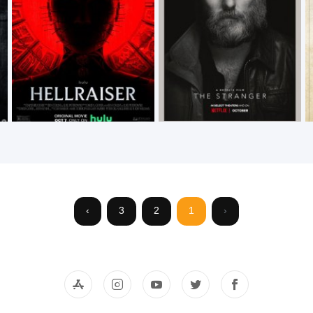
›
3
2
1
‹