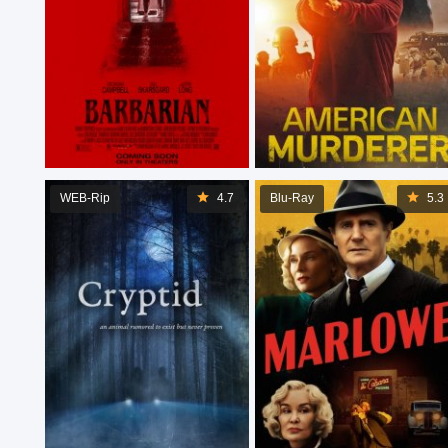
WEB-Rip
4.7
Blu-Ray
5.3