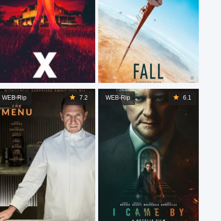
WEB-Rip
7.2
WEB-Rip
6.1