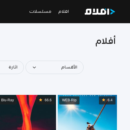
افلام
مسلسلات
أفلام
الأقسام
اثارة
Blu-Ray
66.6
WEB-Rip
6.4