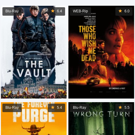
Blu-Ray
6.4
WEB-Rip
6.0
Blu-Ray
5.4
Blu-Ray
5.5