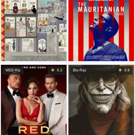
WEB-Rip
6.3
Blu-Ray
6.9