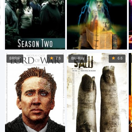
BRRIP
7.6
Blu-Ray
6.6