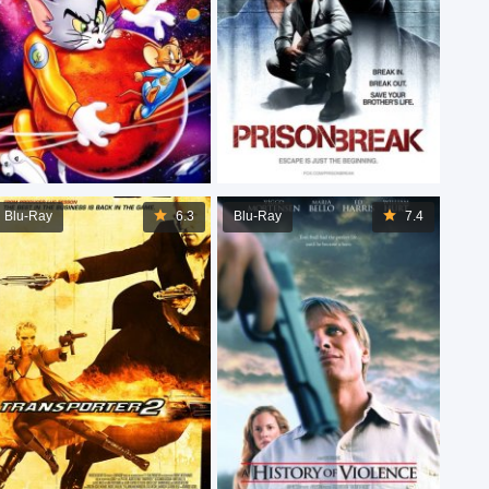
Blu-Ray
6.3
Blu-Ray
7.4