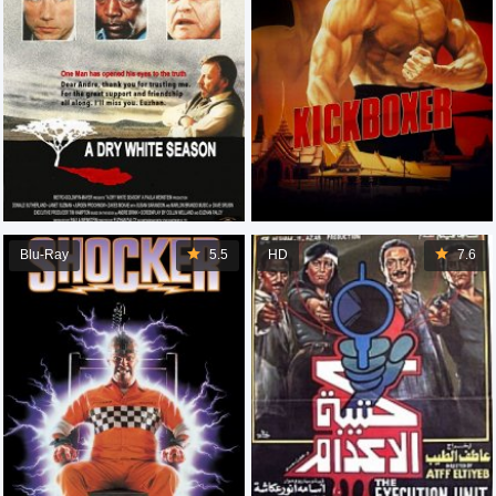
Blu-Ray
5.5
HD
7.6