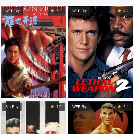
WEB-Rip
5.9
WEB-Rip
7.2
Blu-Ray
7.0
WEB-Rip
6.4