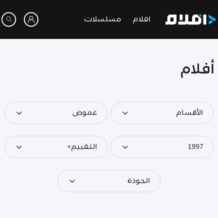
افلام
مسلسلات
أفلام
الأقسام
غموض
1997
التقييم+
الجودة