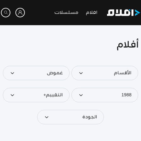
افلام
مسلسلات
أفلام
الأقسام
غموض
1988
التقييم+
الجودة