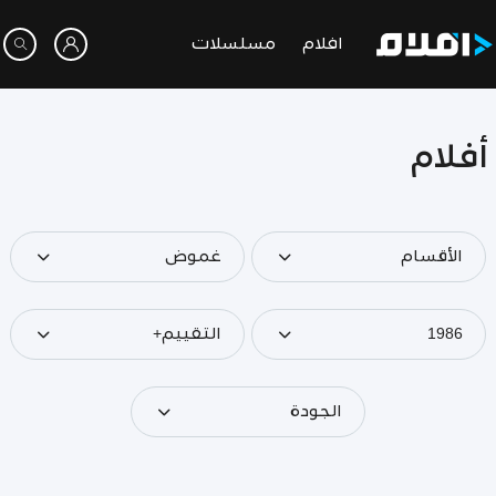
افلام
مسلسلات
أفلام
الأقسام
غموض
1986
التقييم+
الجودة