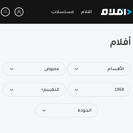
افلام
مسلسلات
أفلام
الأقسام
غموض
1958
التقييم+
الجودة