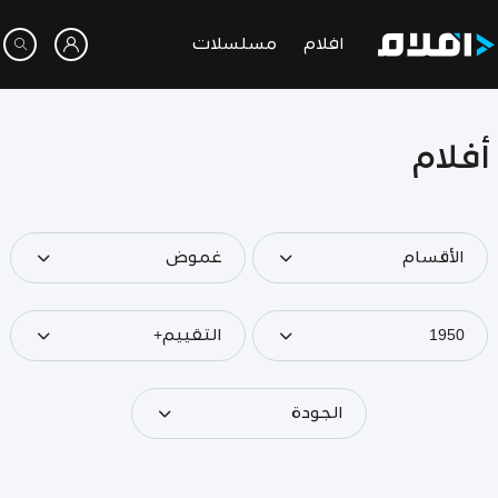
افلام
مسلسلات
أفلام
الأقسام
غموض
1950
التقييم+
الجودة