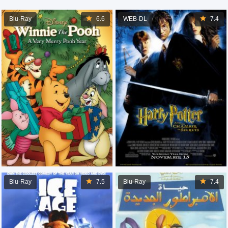
Blu-Ray
6.6
WEB-DL
7.4
Blu-Ray
7.5
Blu-Ray
7.4