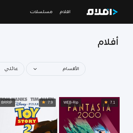
افلام
مسلسلات
أفلام
الأقسام
عائلي
BRRIP
7.9
WEB-Rip
7.1