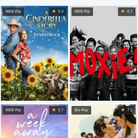
WEB-Rip
5.3
WEB-Rip
6.7
WEB-Rip
5.7
Blu-Ray
7.2