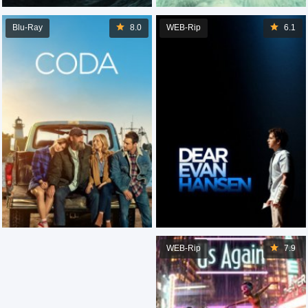
Blu-Ray
8.0
WEB-Rip
6.1
WEB-Rip
7.9