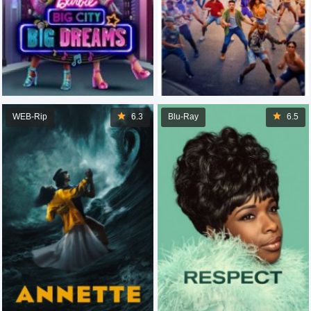
WEB-Rip
6.3
Blu-Ray
6.5