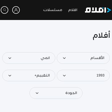
افلام
مسلسلات
أفلام
الأقسام
انمي
1993
التقييم+
الجودة