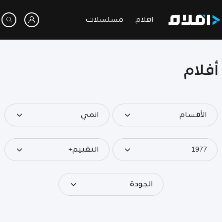
افلام
مسلسلات
أفلام
الأقسام
انمي
1977
التقييم+
الجودة