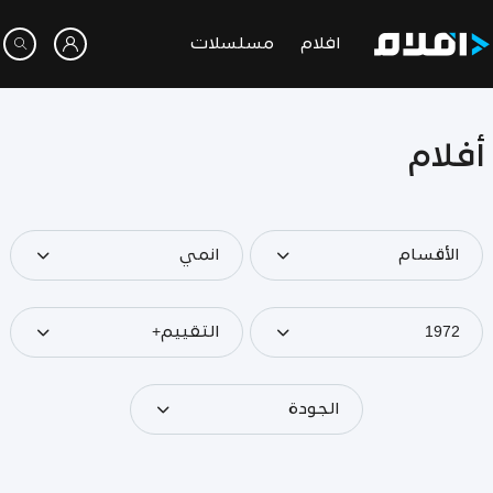
افلام
مسلسلات
أفلام
الأقسام
انمي
1972
التقييم+
الجودة