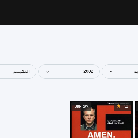
ة
2002
التقييم+
Blu-Ray
7.2