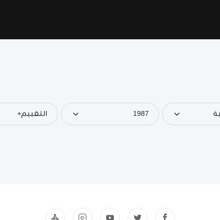
ة
1987
التقييم+