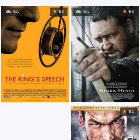
Blu-Ray
8.0
Blu-Ray
6.6
8.5