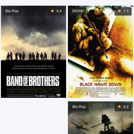
Blu-Ray
9.4
BRRIP
7.7
Blu-Ray
6.2