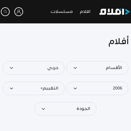
افلام
مسلسلات
أفلام
الأقسام
حربي
2006
التقييم+
الجودة