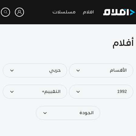
افلام
مسلسلات
أفلام
الأقسام
حربي
1992
التقييم+
الجودة