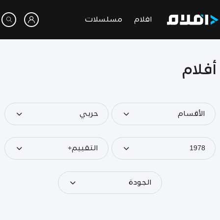
افلام
مسلسلات
أفلام
الأقسام
حربي
1978
التقييم+
الجودة