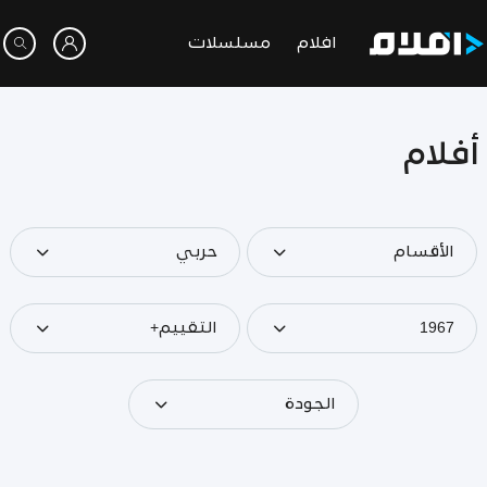
افلام
مسلسلات
أفلام
الأقسام
حربي
1967
التقييم+
الجودة