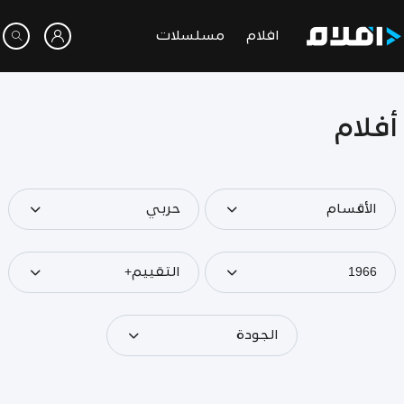
افلام
مسلسلات
أفلام
الأقسام
حربي
1966
التقييم+
الجودة