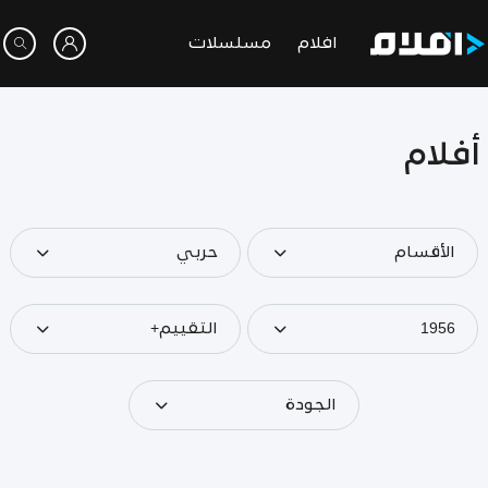
افلام
مسلسلات
أفلام
الأقسام
حربي
1956
التقييم+
الجودة