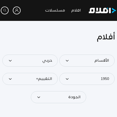
افلام
مسلسلات
أفلام
الأقسام
حربي
1950
التقييم+
الجودة