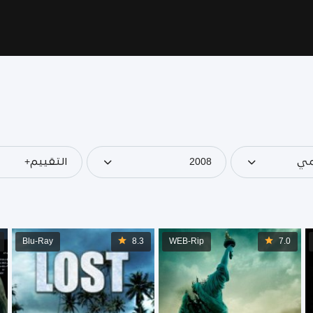
مي
2008
التقييم+
Blu-Ray
8.3
WEB-Rip
7.0