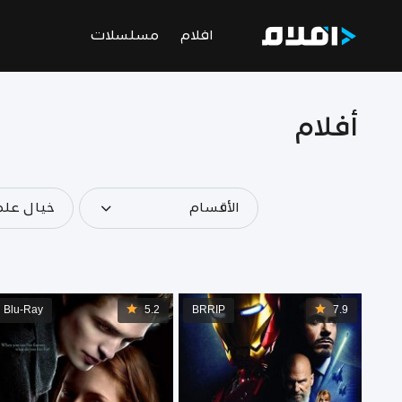
افلام
مسلسلات
أفلام
الأقسام
خيال عل
Blu-Ray
5.2
BRRIP
7.9