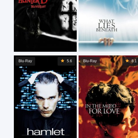
Blu-Ray
5.6
Blu-Ray
8.1