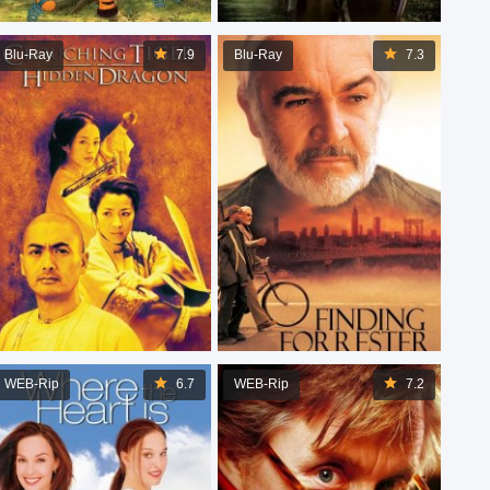
Blu-Ray
7.9
Blu-Ray
7.3
WEB-Rip
6.7
WEB-Rip
7.2