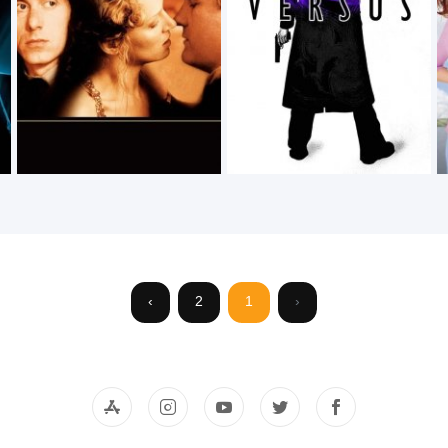
›
2
1
‹