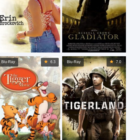
Blu-Ray
6.3
Blu-Ray
7.0