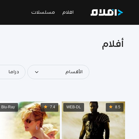
افلام
مسلسلات
أفلام
الأقسام
دراما
Blu-Ray
7.4
WEB-DL
8.5