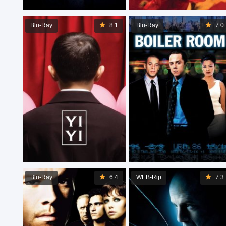
Blu-Ray
8.1
Blu-Ray
7.0
Blu-Ray
6.4
WEB-Rip
7.3