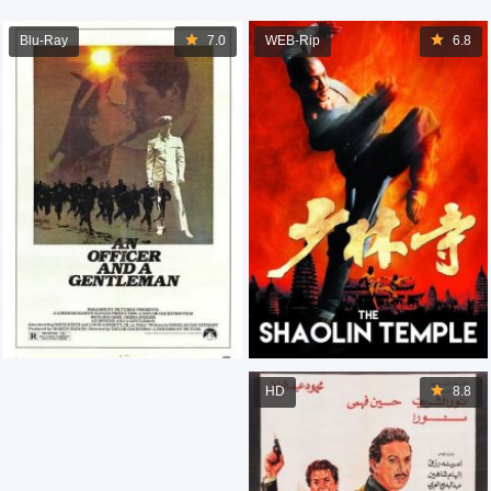
Blu-Ray
7.0
WEB-Rip
6.8
HD
8.8