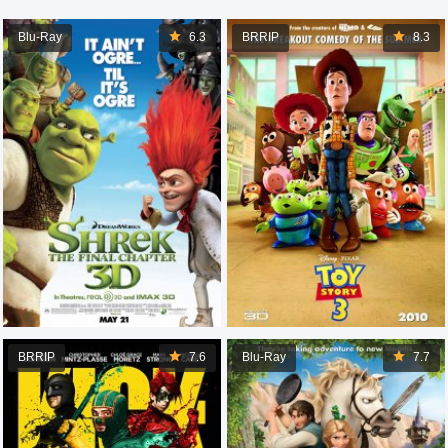
Blu-Ray
6.3
BRRIP
8.3
BRRIP
7.6
Blu-Ray
7.7