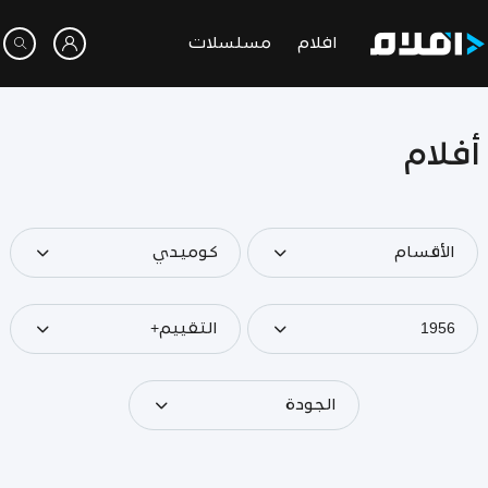
افلام
مسلسلات
أفلام
الأقسام
كوميدي
1956
التقييم+
الجودة