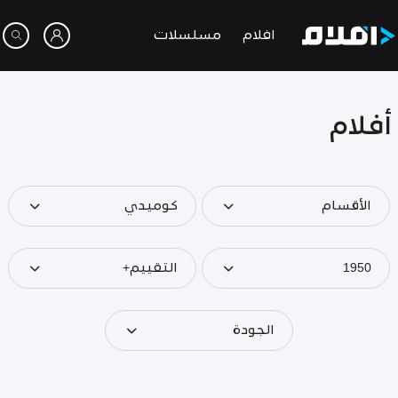
افلام
مسلسلات
أفلام
الأقسام
كوميدي
1950
التقييم+
الجودة