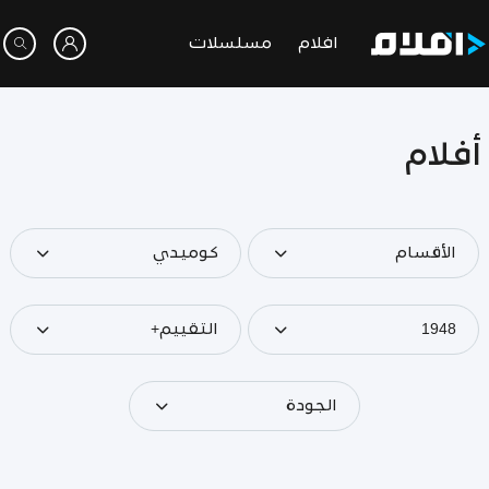
افلام
مسلسلات
أفلام
الأقسام
كوميدي
1948
التقييم+
الجودة