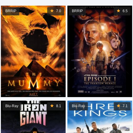
BRRIP
7.0
BRRIP
6.5
Blu-Ray
8.1
Blu-Ray
7.1