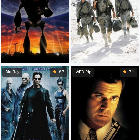
Blu-Ray
8.7
WEB-Rip
7.1