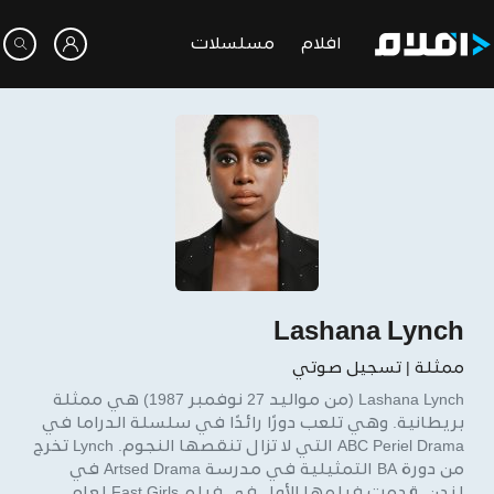
افلام
مسلسلات
Lashana Lynch
ممثلة | تسجيل صوتي
Lashana Lynch (من مواليد 27 نوفمبر 1987) هي ممثلة
بريطانية. وهي تلعب دورًا رائدًا في سلسلة الدراما في
ABC Periel Drama التي لا تزال تنقصها النجوم. Lynch تخرج
من دورة BA التمثيلية في مدرسة Artsed Drama في
لندن. قدمت فيلمها الأول في فيلم Fast Girls لعام