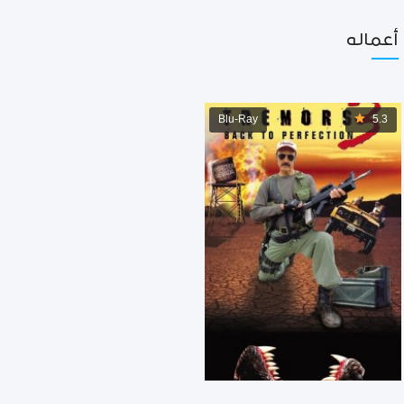
أعماله
Blu-Ray
5.3