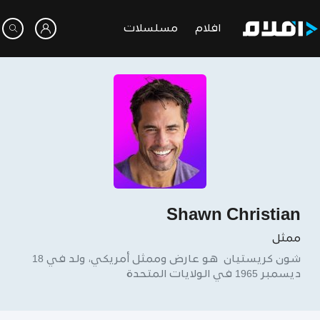
افلام
مسلسلات
Shawn Christian
ممثل
شون كريستيان ‏ هو عارض وممثل أمريكي، ولد في 18
ديسمبر 1965 في الولايات المتحدة