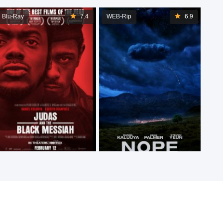
Blu-Ray
7.4
WEB-Rip
6.9