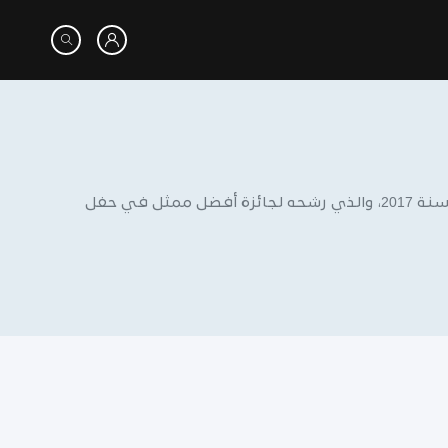
دانييل كالويا هو ممثل وكاتب بريطاني. اشتهر بدور "كريس واشنطن" في فيلم الرعب غت آوت سنة 2017، والذي رشحه لجائزة أفضل ممثل في حفل