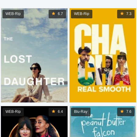
WEB-Rip
6.7
WEB-Rip
7.3
WEB-Rip
6.4
Blu-Ray
7.6