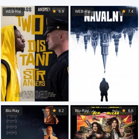
WEB-Rip
6.9
WEB-Rip
7.4
Blu-Ray
8.2
Blu-Ray
6.6