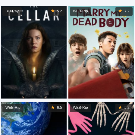
Blu-Ray
5.2
WEB-Rip
7.2
WEB-Rip
6.5
WEB-Rip
5.2